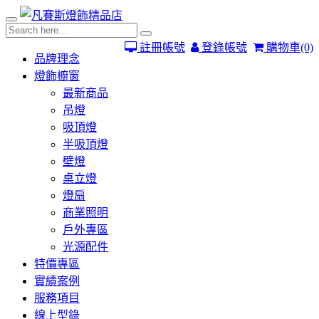
註冊帳號
登錄帳號
購物車
(0)
品牌理念
燈飾櫥窗
最新商品
吊燈
吸頂燈
半吸頂燈
壁燈
桌立燈
燈扇
商業照明
戶外專區
光源配件
特價專區
實績案例
服務項目
線上型錄