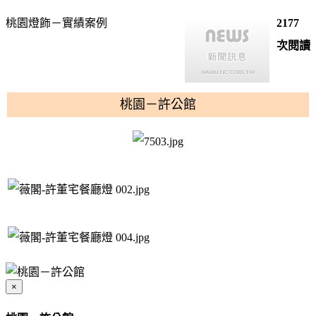
桃園燈飾－實績案例
2177
次閱讀
桃園－許公館
×