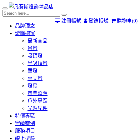
註冊帳號
登錄帳號
購物車
(0)
品牌理念
燈飾櫥窗
最新商品
吊燈
吸頂燈
半吸頂燈
壁燈
桌立燈
燈扇
商業照明
戶外專區
光源配件
特價專區
實績案例
服務項目
線上型錄