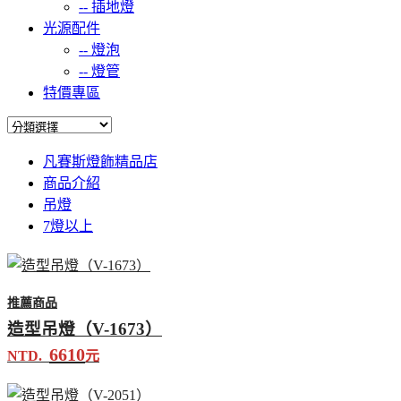
--
插地燈
光源配件
--
燈泡
--
燈管
特價專區
凡賽斯燈飾精品店
商品介紹
吊燈
7燈以上
推薦商品
造型吊燈（V-1673）
6610
NTD.
元