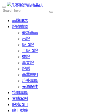
品牌理念
燈飾櫥窗
最新商品
吊燈
吸頂燈
半吸頂燈
壁燈
桌立燈
燈扇
商業照明
戶外專區
光源配件
特價專區
實績案例
服務項目
線上型錄