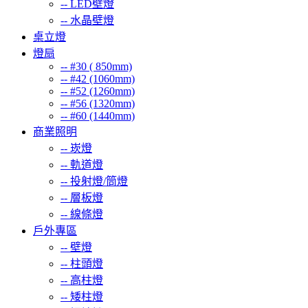
--
LED壁燈
--
水晶壁燈
桌立燈
燈扇
--
#30 ( 850mm)
--
#42 (1060mm)
--
#52 (1260mm)
--
#56 (1320mm)
--
#60 (1440mm)
商業照明
--
崁燈
--
軌道燈
--
投射燈/筒燈
--
層板燈
--
線條燈
戶外專區
--
壁燈
--
柱頭燈
--
高柱燈
--
矮柱燈