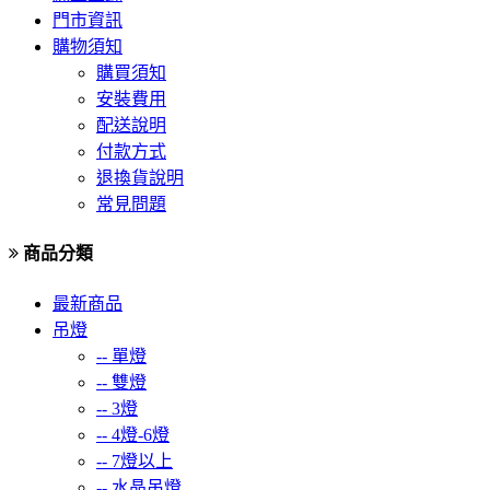
門市資訊
購物須知
購買須知
安裝費用
配送說明
付款方式
退換貨說明
常見問題
商品分類
最新商品
吊燈
--
單燈
--
雙燈
--
3燈
--
4燈-6燈
--
7燈以上
--
水晶吊燈