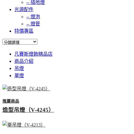
--
插地燈
光源配件
--
燈泡
--
燈管
特價專區
凡賽斯燈飾精品店
商品介紹
吊燈
單燈
推薦商品
造型吊燈（V-4245）