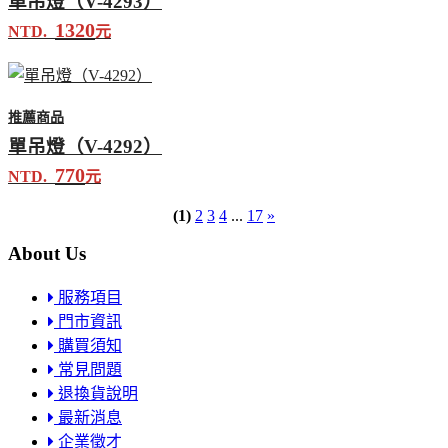
單吊燈（V-4293）
1320
NTD.
元
推薦商品
單吊燈（V-4292）
770
NTD.
元
(1)
2
3
4
...
17
»
About Us
服務項目
門市資訊
購買須知
常見問題
退換貨說明
最新消息
企業徵才