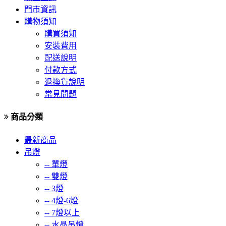
門市資訊
購物須知
購買須知
安裝費用
配送說明
付款方式
退換貨說明
常見問題
商品分類
最新商品
吊燈
--
單燈
--
雙燈
--
3燈
--
4燈-6燈
--
7燈以上
--
水晶吊燈