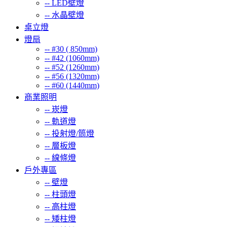
--
LED壁燈
--
水晶壁燈
桌立燈
燈扇
--
#30 ( 850mm)
--
#42 (1060mm)
--
#52 (1260mm)
--
#56 (1320mm)
--
#60 (1440mm)
商業照明
--
崁燈
--
軌道燈
--
投射燈/筒燈
--
層板燈
--
線條燈
戶外專區
--
壁燈
--
柱頭燈
--
高柱燈
--
矮柱燈