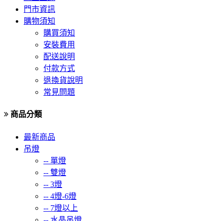
門市資訊
購物須知
購買須知
安裝費用
配送說明
付款方式
退換貨說明
常見問題
商品分類
最新商品
吊燈
--
單燈
--
雙燈
--
3燈
--
4燈-6燈
--
7燈以上
--
水晶吊燈