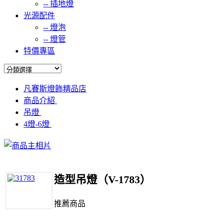
--
插地燈
光源配件
--
燈泡
--
燈管
特價專區
凡賽斯燈飾精品店
商品介紹
吊燈
4燈-6燈
造型吊燈（V-1783）
推薦商品