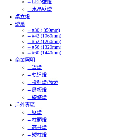
--
LED壁燈
--
水晶壁燈
桌立燈
燈扇
--
#30 ( 850mm)
--
#42 (1060mm)
--
#52 (1260mm)
--
#56 (1320mm)
--
#60 (1440mm)
商業照明
--
崁燈
--
軌道燈
--
投射燈/筒燈
--
層板燈
--
線條燈
戶外專區
--
壁燈
--
柱頭燈
--
高柱燈
--
矮柱燈