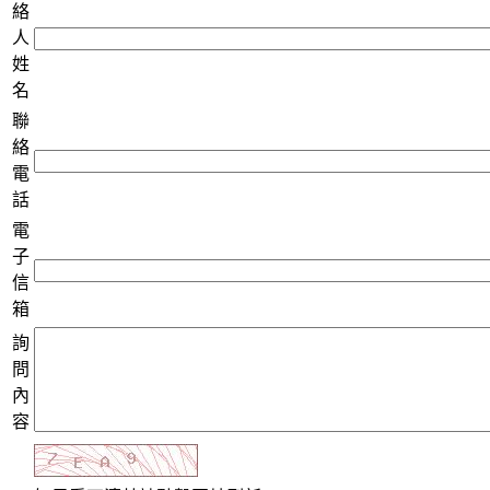
絡
人
姓
名
聯
絡
電
話
電
子
信
箱
詢
問
內
容