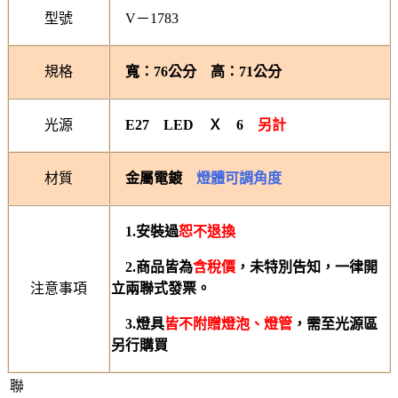
型號
V－1783
規格
寬：76公分 高：71公分
光源
E27 LED Ｘ 6
另計
材質
金屬電鍍
燈體可調角度
1.
安裝過
恕不退換
2.
商品皆為
含稅價
，未特別告知，一律開
注意事項
立兩聯式發票。
3.
燈具
皆不附贈燈泡、燈管
，需至光源區
另行購買
聯