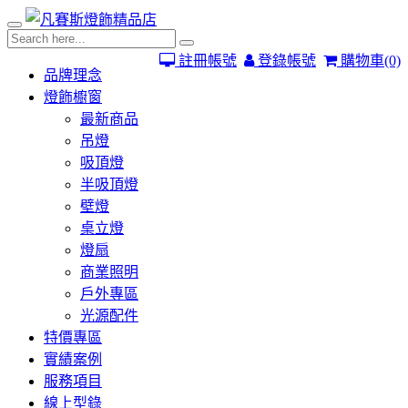
註冊帳號
登錄帳號
購物車
(0)
品牌理念
燈飾櫥窗
最新商品
吊燈
吸頂燈
半吸頂燈
壁燈
桌立燈
燈扇
商業照明
戶外專區
光源配件
特價專區
實績案例
服務項目
線上型錄