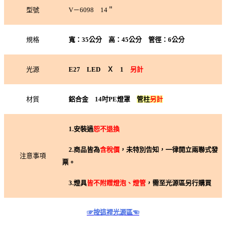
型號
V－6098 14＂
規格
寬：35公分 高：45公分 管徑：6公分
光源
E27 LED Ｘ 1
另計
材質
鋁合金
14吋PE燈罩
管柱
另計
1.
安裝過
恕不退換
2.
商品皆為
含稅價
，未特別告知，一律開立兩聯式發
注意事項
票。
3.
燈具
皆不附贈燈泡、燈管
，需至光源區另行購買
☞按這裡光源區☜