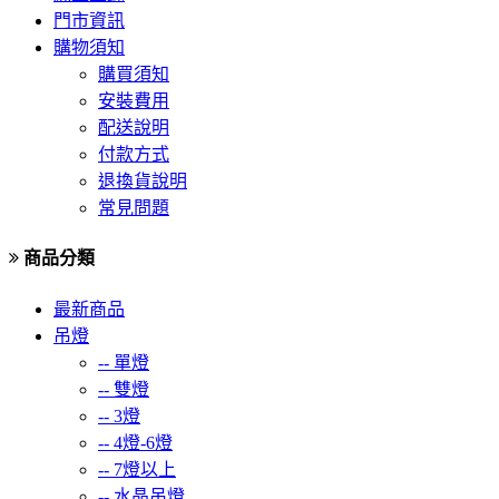
門市資訊
購物須知
購買須知
安裝費用
配送說明
付款方式
退換貨說明
常見問題
商品分類
最新商品
吊燈
--
單燈
--
雙燈
--
3燈
--
4燈-6燈
--
7燈以上
--
水晶吊燈