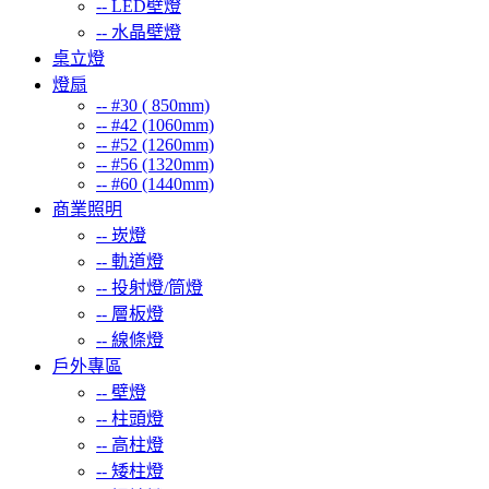
--
LED壁燈
--
水晶壁燈
桌立燈
燈扇
--
#30 ( 850mm)
--
#42 (1060mm)
--
#52 (1260mm)
--
#56 (1320mm)
--
#60 (1440mm)
商業照明
--
崁燈
--
軌道燈
--
投射燈/筒燈
--
層板燈
--
線條燈
戶外專區
--
壁燈
--
柱頭燈
--
高柱燈
--
矮柱燈