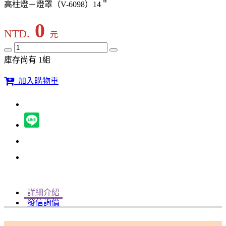
高柱燈－燈罩（V-6098）14＂
0
NTD.
元
庫存尚有 1組
加入購物車
詳細介紹
發信詢價