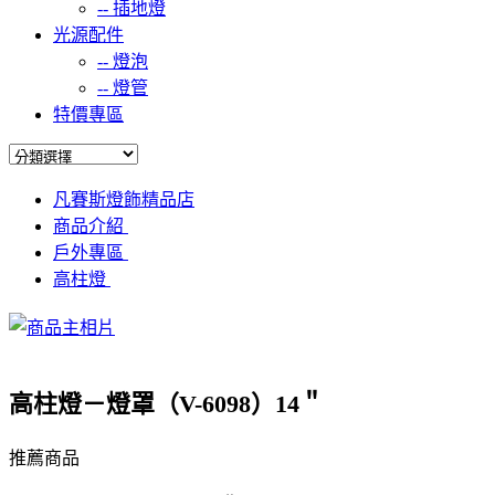
--
插地燈
光源配件
--
燈泡
--
燈管
特價專區
凡賽斯燈飾精品店
商品介紹
戶外專區
高柱燈
高柱燈－燈罩（V-6098）14＂
推薦商品