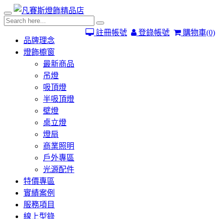
註冊帳號
登錄帳號
購物車
(0)
品牌理念
燈飾櫥窗
最新商品
吊燈
吸頂燈
半吸頂燈
壁燈
桌立燈
燈扇
商業照明
戶外專區
光源配件
特價專區
實績案例
服務項目
線上型錄