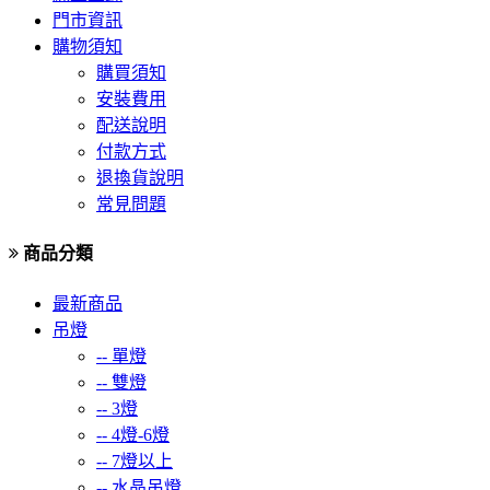
門市資訊
購物須知
購買須知
安裝費用
配送說明
付款方式
退換貨說明
常見問題
商品分類
最新商品
吊燈
--
單燈
--
雙燈
--
3燈
--
4燈-6燈
--
7燈以上
--
水晶吊燈