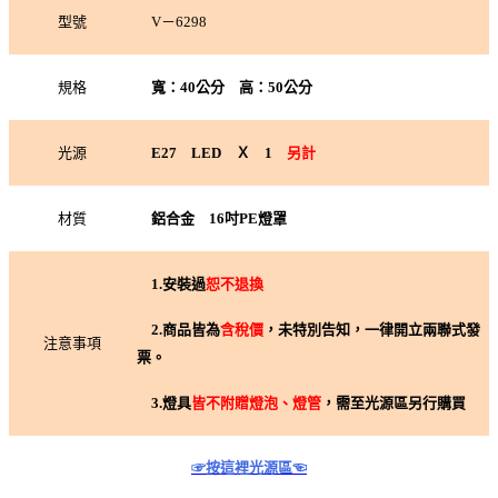
型號
V－6298
規格
寬：40公分 高：50公分
光源
E27 LED Ｘ 1
另計
材質
鋁合金 16吋PE燈罩
1.
安裝過
恕不退換
2.
商品皆為
含稅價
，未特別告知，一律開立兩聯式發
注意事項
票。
3.
燈具
皆不附贈燈泡、燈管
，需至光源區另行購買
☞按這裡光源區☜