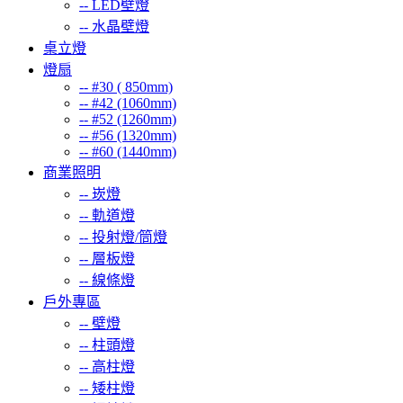
--
LED壁燈
--
水晶壁燈
桌立燈
燈扇
--
#30 ( 850mm)
--
#42 (1060mm)
--
#52 (1260mm)
--
#56 (1320mm)
--
#60 (1440mm)
商業照明
--
崁燈
--
軌道燈
--
投射燈/筒燈
--
層板燈
--
線條燈
戶外專區
--
壁燈
--
柱頭燈
--
高柱燈
--
矮柱燈