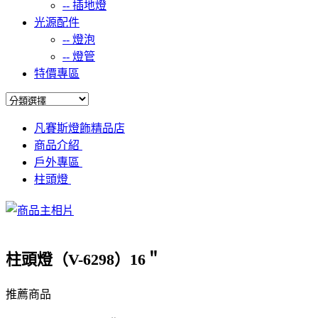
--
插地燈
光源配件
--
燈泡
--
燈管
特價專區
凡賽斯燈飾精品店
商品介紹
戶外專區
柱頭燈
柱頭燈（V-6298）16＂
推薦商品