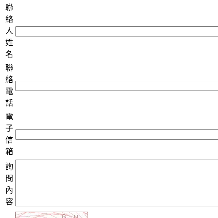
聯
絡
人
姓
名
聯
絡
電
話
電
子
信
箱
詢
問
內
容