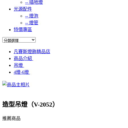
--
插地燈
光源配件
--
燈泡
--
燈管
特價專區
凡賽斯燈飾精品店
商品介紹
吊燈
4燈-6燈
造型吊燈（V-2052）
推薦商品