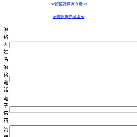
☞按這裡另有８燈☜
☞按這裡光源區☜
聯
絡
人
姓
名
聯
絡
電
話
電
子
信
箱
詢