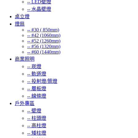
--
LED壁燈
--
水晶壁燈
桌立燈
燈扇
--
#30 ( 850mm)
--
#42 (1060mm)
--
#52 (1260mm)
--
#56 (1320mm)
--
#60 (1440mm)
商業照明
--
崁燈
--
軌道燈
--
投射燈/筒燈
--
層板燈
--
線條燈
戶外專區
--
壁燈
--
柱頭燈
--
高柱燈
--
矮柱燈