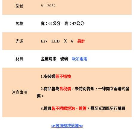
型號
V－2052
規格
寬：69公分 高：47公分
光源
E27 LED Ｘ 6
另計
材質
金屬烤漆 玻璃
吸吊兩用
1.
安裝過
恕不退換
2.
商品皆為
含稅價
，未特別告知，一律開立兩聯式發
注意事項
票。
3.
燈具
皆不附贈燈泡、燈管
，需至光源區另行購買
☞吸頂燈按這裡☜