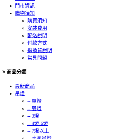
門市資訊
購物須知
購買須知
安裝費用
配送說明
付款方式
退換貨說明
常見問題
商品分類
最新商品
吊燈
--
單燈
--
雙燈
--
3燈
--
4燈-6燈
--
7燈以上
--
水晶吊燈