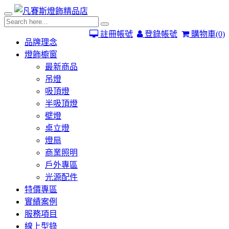
註冊帳號
登錄帳號
購物車
(0)
品牌理念
燈飾櫥窗
最新商品
吊燈
吸頂燈
半吸頂燈
壁燈
桌立燈
燈扇
商業照明
戶外專區
光源配件
特價專區
實績案例
服務項目
線上型錄