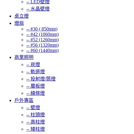
--
LED壁燈
--
水晶壁燈
桌立燈
燈扇
--
#30 ( 850mm)
--
#42 (1060mm)
--
#52 (1260mm)
--
#56 (1320mm)
--
#60 (1440mm)
商業照明
--
崁燈
--
軌道燈
--
投射燈/筒燈
--
層板燈
--
線條燈
戶外專區
--
壁燈
--
柱頭燈
--
高柱燈
--
矮柱燈