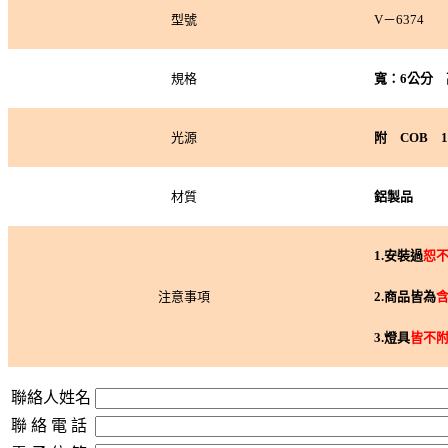
型號
V－6374
規格
寬：6公分 
光源
附 COB 1
材質
鋁製品
1.
安裝過
恕
注意事項
2.
商品皆為
3.
燈具
皆不
聯絡人姓名
聯 絡 電 話