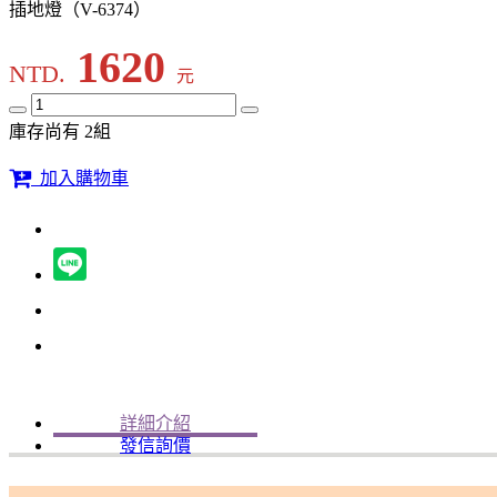
插地燈（V-6374）
1620
NTD.
元
庫存尚有 2組
加入購物車
詳細介紹
發信詢價