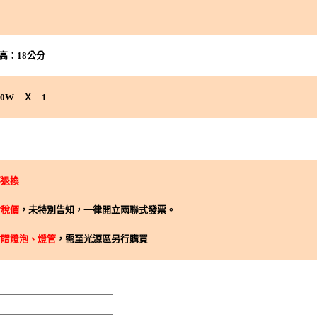
高：18公分
0W Ｘ 1
不退換
含稅價
，未特別告知，一律開立兩聯式發票。
附贈燈泡、燈管
，需至光源區另行購買