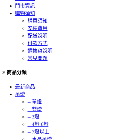
門市資訊
購物須知
購買須知
安裝費用
配送說明
付款方式
退換貨說明
常見問題
商品分類
最新商品
吊燈
--
單燈
--
雙燈
--
3燈
--
4燈-6燈
--
7燈以上
--
水晶吊燈