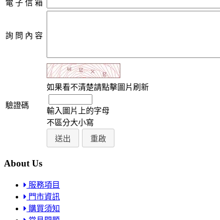
電 子 信 箱
詢 問 內 容
如果看不清楚請點擊圖片刷新
驗證碼
輸入圖片上的字母
不區分大小寫
About Us
服務項目
門市資訊
購買須知