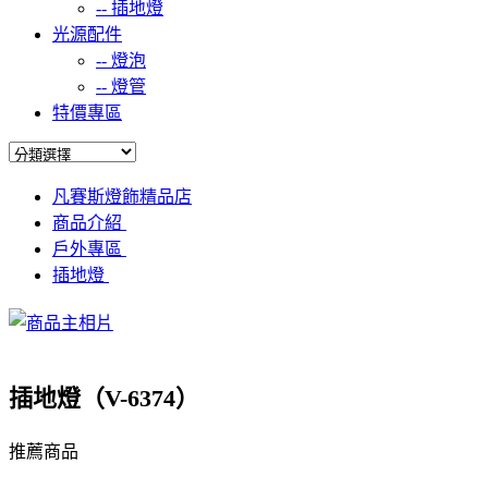
--
插地燈
光源配件
--
燈泡
--
燈管
特價專區
凡賽斯燈飾精品店
商品介紹
戶外專區
插地燈
插地燈（V-6374）
推薦商品