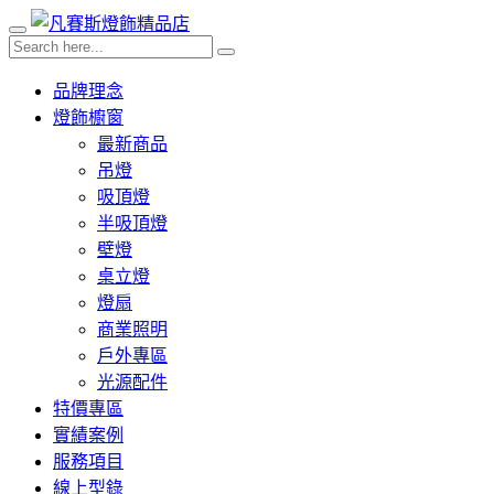
品牌理念
燈飾櫥窗
最新商品
吊燈
吸頂燈
半吸頂燈
壁燈
桌立燈
燈扇
商業照明
戶外專區
光源配件
特價專區
實績案例
服務項目
線上型錄