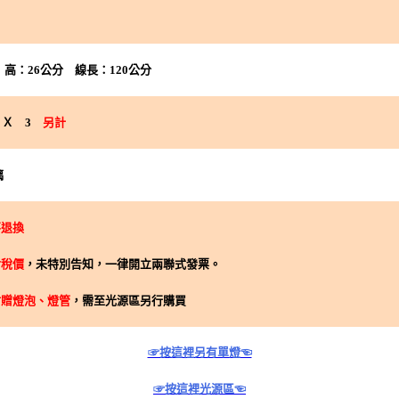
高：26公分
線
長：120公分
 Ｘ 3
另計
璃
不退換
含稅價
，未特別告知，一律開立兩聯式發票。
附贈燈泡、燈管
，需至光源區另行購買
☞按這裡另有單燈☜
☞按這裡光源區☜