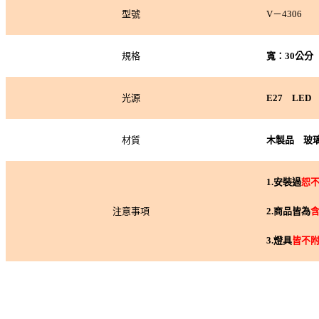
型號
V－4306
規格
寬：30公分 
光源
E27 LED
材質
木製品 玻
1.
安裝過
恕
注意事項
2.
商品皆為
3.
燈具
皆不