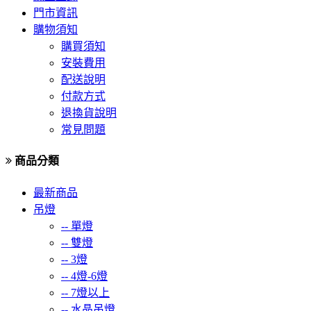
門市資訊
購物須知
購買須知
安裝費用
配送說明
付款方式
退換貨說明
常見問題
商品分類
最新商品
吊燈
--
單燈
--
雙燈
--
3燈
--
4燈-6燈
--
7燈以上
--
水晶吊燈