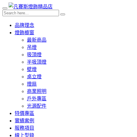
品牌理念
燈飾櫥窗
最新商品
吊燈
吸頂燈
半吸頂燈
壁燈
桌立燈
燈扇
商業照明
戶外專區
光源配件
特價專區
實績案例
服務項目
線上型錄