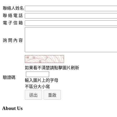
聯絡人姓名
聯 絡 電 話
電 子 信 箱
詢 問 內 容
如果看不清楚請點擊圖片刷新
驗證碼
輸入圖片上的字母
不區分大小寫
About Us