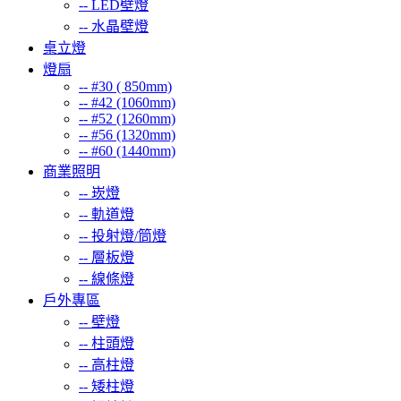
--
LED壁燈
--
水晶壁燈
桌立燈
燈扇
--
#30 ( 850mm)
--
#42 (1060mm)
--
#52 (1260mm)
--
#56 (1320mm)
--
#60 (1440mm)
商業照明
--
崁燈
--
軌道燈
--
投射燈/筒燈
--
層板燈
--
線條燈
戶外專區
--
壁燈
--
柱頭燈
--
高柱燈
--
矮柱燈