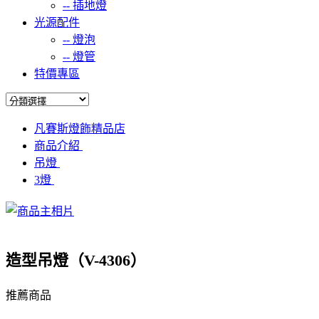
--
插地燈
光源配件
--
燈泡
--
燈管
特價專區
凡賽斯燈飾精品店
商品介紹
吊燈
3燈
造型吊燈（V-4306）
推薦商品