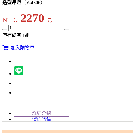
造型吊燈（V-4306）
2270
NTD.
元
庫存尚有 1組
加入購物車
詳細介紹
發信詢價